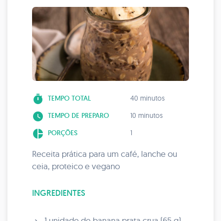
timer
TEMPO TOTAL
40 minutos
watch_later
TEMPO DE PREPARO
10 minutos
pie_chart
PORÇÕES
1
Receita prática para um café, lanche ou
ceia, proteico e vegano
INGREDIENTES
1 unidade de banana prata crua (65 g)