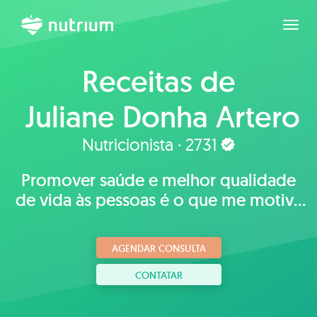
Expan
Receitas de
Juliane Donha Artero
Tavares
Nutricionista · 2731
Promover saúde e melhor qualidade
de vida às pessoas é o que me motiva
a trabalhar com a nutrição
AGENDAR CONSULTA
CONTATAR