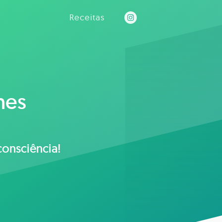
Receitas
nes
consciência!