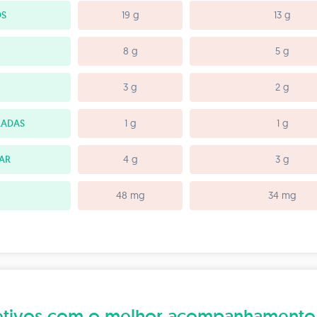
OS
19 g
13 g
8 g
5 g
3 g
2 g
RADAS
1 g
1 g
TAR
4 g
3 g
48 mg
34 mg
bjetivos com o melhor acompanhamento