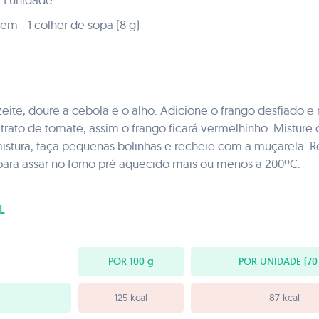
gem - 1 colher de sopa (8 g)
eite, doure a cebola e o alho. Adicione o frango desfiado 
trato de tomate, assim o frango ficará vermelhinho. Mistur
istura, faça pequenas bolinhas e recheie com a muçarela. 
 para assar no forno pré aquecido mais ou menos a 200ºC.
L
POR 100
g
POR UNIDADE
(70
125 kcal
87 kcal