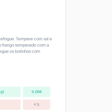
e refogue. Tempere com sal e
e o frango temperado com a
Regue os bolinhos com
 g)
% DDR
4 %