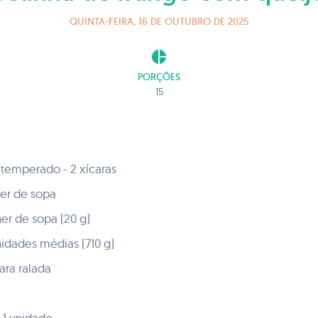
QUINTA-FEIRA, 16 DE OUTUBRO DE 2025
pie_chart
PORÇÕES
15
 temperado - 2 xícaras
her de sopa
her de sopa (20 g)
nidades médias (710 g)
ara ralada
 1 unidade