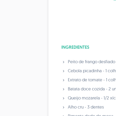
INGREDIENTES
Peito de frango desfiado
Cebola picadinha - 1 col
Extrato de tomate - 1 col
Batata doce cozida - 2 u
Queijo mozarela - 1/2 xíc
Alho cru - 3 dentes
Pimenta dedo de moça -