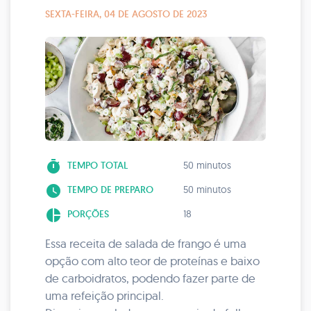
SEXTA-FEIRA, 04 DE AGOSTO DE 2023
timer
TEMPO TOTAL
50 minutos
watch_later
TEMPO DE PREPARO
50 minutos
pie_chart
PORÇÕES
18
Essa receita de salada de frango é uma
opção com alto teor de proteínas e baixo
de carboidratos, podendo fazer parte de
uma refeição principal.