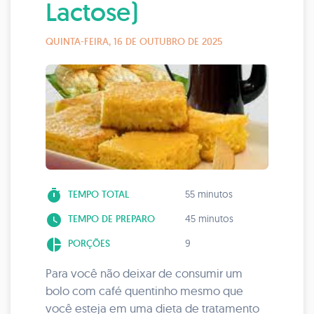
Lactose)
QUINTA-FEIRA, 16 DE OUTUBRO DE 2025
timer
TEMPO TOTAL
55 minutos
watch_later
TEMPO DE PREPARO
45 minutos
pie_chart
PORÇÕES
9
Para você não deixar de consumir um
bolo com café quentinho mesmo que
você esteja em uma dieta de tratamento