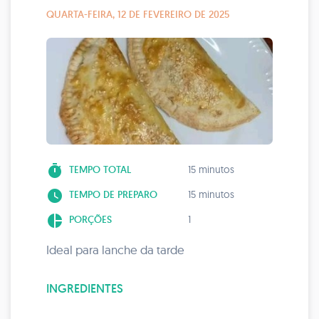
QUARTA-FEIRA, 12 DE FEVEREIRO DE 2025
timer
TEMPO TOTAL
15 minutos
watch_later
TEMPO DE PREPARO
15 minutos
pie_chart
PORÇÕES
1
Ideal para lanche da tarde
INGREDIENTES