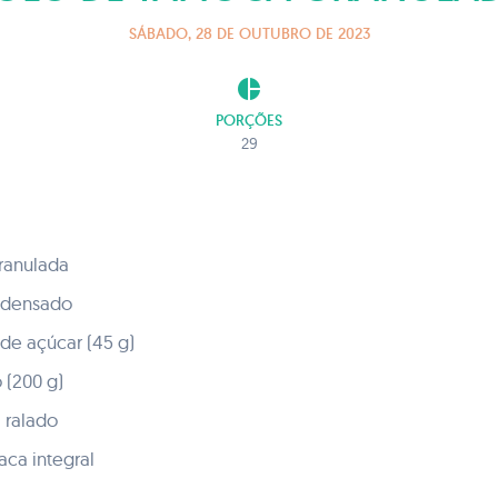
SÁBADO, 28 DE OUTUBRO DE 2023
pie_chart
PORÇÕES
29
ranulada
ondensado
 de açúcar (45 g)
 (200 g)
 ralado
aca integral