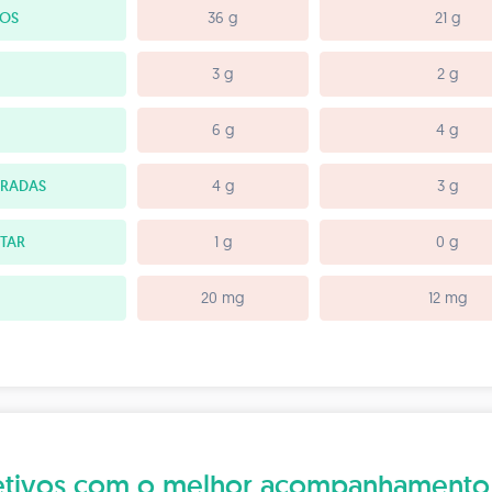
OS
36 g
21 g
3 g
2 g
6 g
4 g
URADAS
4 g
3 g
NTAR
1 g
0 g
20 mg
12 mg
bjetivos com o melhor acompanhamento