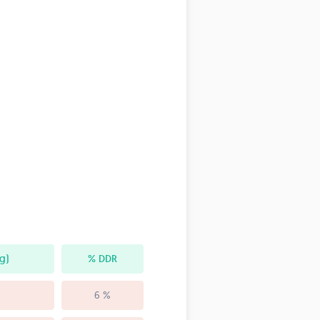
g)
% DDR
6 %