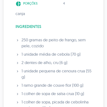
pie_chart
PORÇÕES
4
canja
INGREDIENTES
250 gramas de peito de frango, sem
pele, cozido
1 unidade média de cebola (70 g)
2 dentes de alho, cru (6 g)
1 unidade pequena de cenoura crua (55
g)
1 ramo grande de couve flor (100 g)
1 colher de sopa de salsa crua (10 g)
1 colher de sopa, picada de cebolinha