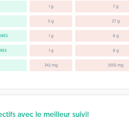
1 g
7 g
5 g
27 g
URÉS
1 g
8 g
IRES
1 g
8 g
342 mg
2055 mg
tifs avec le meilleur suivi!