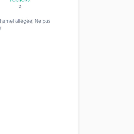
PORTIONS
2
chamel allégée. Ne pas
!