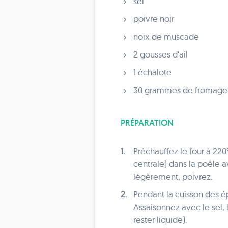
sel
poivre noir
noix de muscade
2 gousses d'ail
1 échalote
30 grammes de fromage d
PRÉPARATION
1.
Préchauffez le four à 220°C
centrale) dans la poêle av
légèrement, poivrez.
2.
Pendant la cuisson des ép
Assaisonnez avec le sel, 
rester liquide).