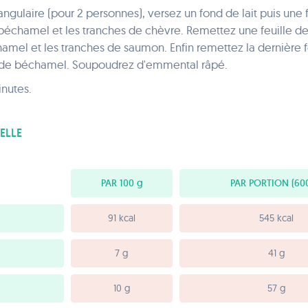
angulaire (pour 2 personnes), versez un fond de lait puis une 
béchamel et les tranches de chèvre. Remettez une feuille de 
amel et les tranches de saumon. Enfin remettez la dernière f
 de béchamel. Soupoudrez d'emmental râpé.
inutes.
ELLE
PAR 100
g
PAR PORTION
(600
91 kcal
545 kcal
7 g
41 g
10 g
57 g