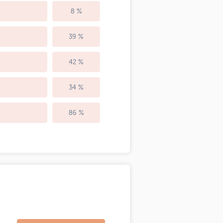
8 %
39 %
42 %
34 %
86 %