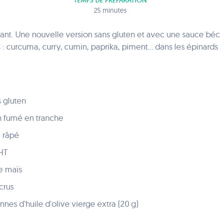
TEMPS DE PRÉPARATION
25 minutes
tant. Une nouvelle version sans gluten et avec une sauce bé
 : curcuma, curry, cumin, paprika, piment... dans les épinards 
s gluten
 fumé en tranche
 râpé
UHT
e maïs
crus
nes d'huile d'olive vierge extra (20 g)