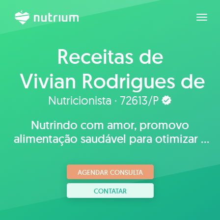
Expan
Receitas de
Vivian Rodrigues de
Almeida
Nutricionista · 72613/P
Nutrindo com amor, promovo
alimentação saudável para otimizar a
perda de peso e o desempenho
esportivo.
AGENDAR CONSULTA
CONTATAR