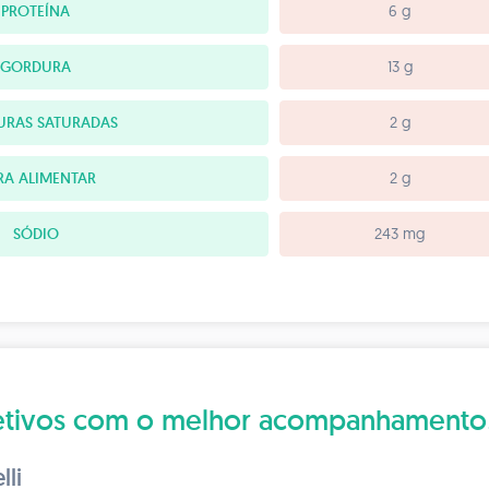
PROTEÍNA
6 g
GORDURA
13 g
RAS SATURADAS
2 g
RA ALIMENTAR
2 g
SÓDIO
243 mg
bjetivos com o melhor acompanhamento
lli