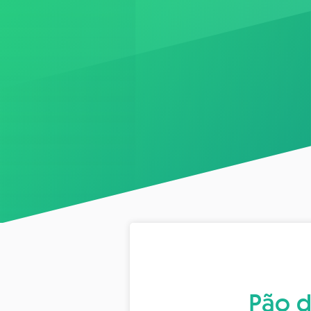
Pão d