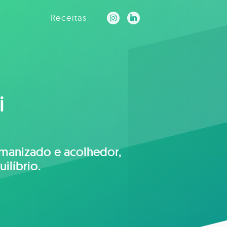
Receitas
i
umanizado e acolhedor,
ilíbrio.