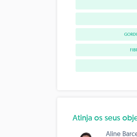
GORDU
FIB
Atinja os seus o
Aline Barce