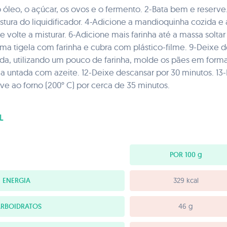
 o óleo, o açúcar, os ovos e o fermento. 2-Bata bem e reserve
istura do liquidificador. 4-Adicione a mandioquinha cozida 
e volte a misturar. 6-Adicione mais farinha até a massa solta
a tigela com farinha e cubra com plástico-filme. 9-Deixe d
a, utilizando um pouco de farinha, molde os pães em format
 untada com azeite. 12-Deixe descansar por 30 minutos. 13
e ao forno (200° C) por cerca de 35 minutos.
L
POR 100
g
ENERGIA
329 kcal
RBOIDRATOS
46 g