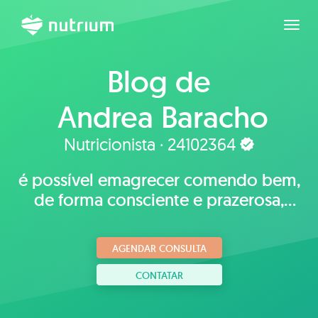
Expan
Blog de
Andrea Baracho
Nutricionista · 24102364
é possível emagrecer comendo bem,
de forma consciente e prazerosa,
valorizando a comida simples, natural
e afetiva .
AGENDAR CONSULTA
CONTATAR