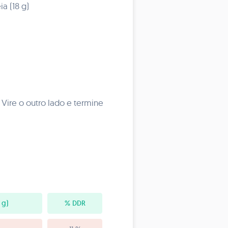
a (18 g)
 Vire o outro lado e termine
 g)
% DDR