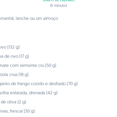
TEMPO DE PREPARO
10 minutos
a manhã, lanche ou um almoço
ovo (132 g)
a de ovo (17 g)
mate com semente cru (50 g)
ola crua (18 g)
eito de frango cozido e desfiado (70 g)
vilha enlatada, drenada (42 g)
de oliva (2 g)
nas, frescal (30 g)