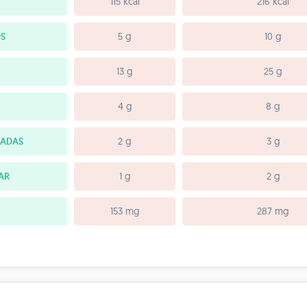
115 kcal
216 kcal
S
5 g
10 g
13 g
25 g
4 g
8 g
RADAS
2 g
3 g
AR
1 g
2 g
153 mg
287 mg