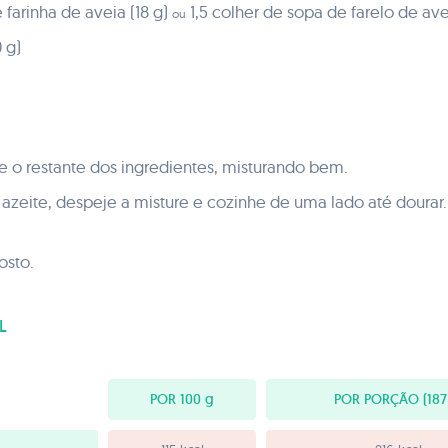
 farinha de aveia (18 g)
1,5 colher de sopa de farelo de avei
ou
0 g)
e o restante dos ingredientes, misturando bem.
 azeite, despeje a misture e cozinhe de uma lado até dourar.
osto.
L
POR 100
g
POR PORÇÃO
(187