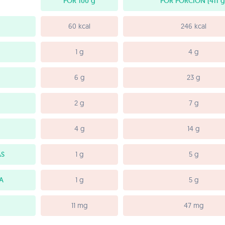
POR 100
g
POR PORCIÓN
(411 g
60 kcal
246 kcal
1 g
4 g
6 g
23 g
2 g
7 g
4 g
14 g
AS
1 g
5 g
A
1 g
5 g
11 mg
47 mg