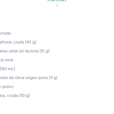
PORCIONES
1
 cruda
horia, cruda (45 g)
so untar sin lactosa (15 g)
la vera
(160 mL)
ite de oliva virgen extra (9 g)
n polvo
a, cruda (110 g)