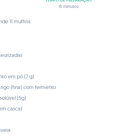
TEMPO DE PREPARAÇÃO
15 minutos
de 11 muffins.
teurizadas
nto em pó (7 g)
trigo (fina) com fermento
solúvel (5g)
em casca)
aveia