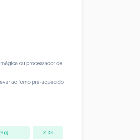
ha mágica ou processador de
 levar ao forno pré-aquecido
9 g)
% DR