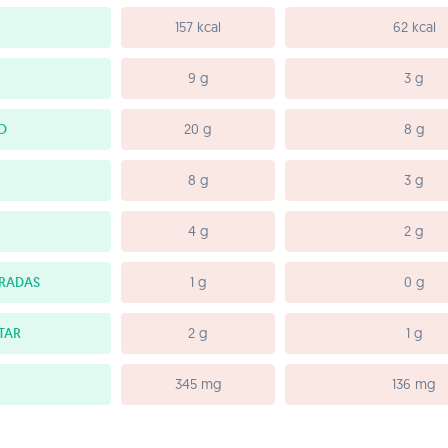
157 kcal
62 kcal
9 g
3 g
O
20 g
8 g
8 g
3 g
4 g
2 g
RADAS
1 g
0 g
TAR
2 g
1 g
345 mg
136 mg