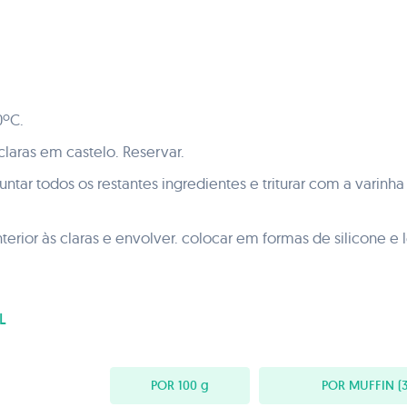
0ºC.
claras em castelo. Reservar.
juntar todos os restantes ingredientes e triturar com a varin
terior às claras e envolver. colocar em formas de silicone e
L
POR 100
g
POR MUFFIN
(3