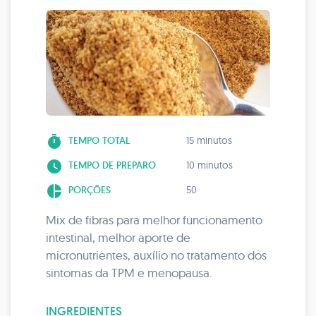
timer
TEMPO TOTAL
15 minutos
watch_later
TEMPO DE PREPARO
10 minutos
pie_chart
PORÇÕES
50
Mix de fibras para melhor funcionamento
intestinal, melhor aporte de
micronutrientes, auxílio no tratamento dos
sintomas da TPM e menopausa.
INGREDIENTES