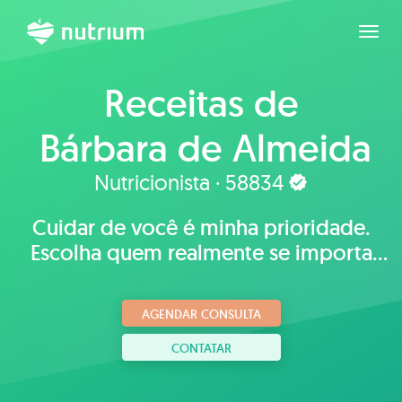
Expan
Receitas de
Bárbara de Almeida
Nutricionista · 58834
Cuidar de você é minha prioridade.
Escolha quem realmente se importa
com sua saúde e seu bem-estar!
AGENDAR CONSULTA
CONTATAR