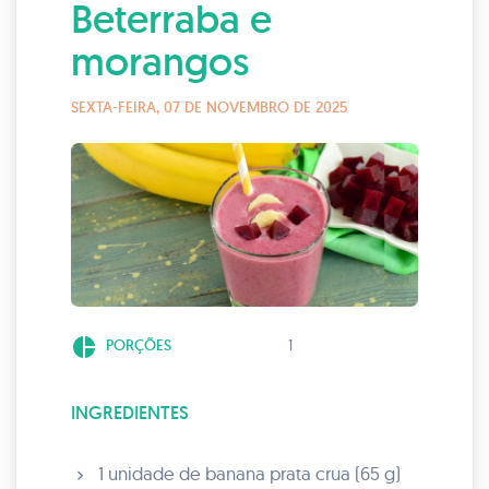
Beterraba e
morangos
SEXTA-FEIRA, 07 DE NOVEMBRO DE 2025
pie_chart
PORÇÕES
1
INGREDIENTES
1 unidade de banana prata crua (65 g)