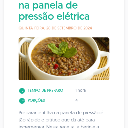
na panela de
pressão elétrica
QUINTA-FEIRA, 26 DE SETEMBRO DE 2024
watch_later
TEMPO DE PREPARO
1 hora
pie_chart
PORÇÕES
4
Preparar lentilha na panela de pressão é
tão rápido e prático que dá até para
incrementar. Nesta receita, a berinjela