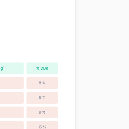
 g)
% DDR
8 %
6 %
9 %
13 %