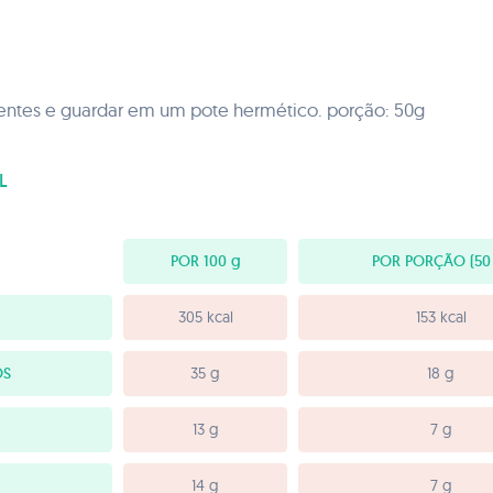
ientes e guardar em um pote hermético. porção: 50g
L
POR 100
g
POR PORÇÃO
(50
305 kcal
153 kcal
OS
35 g
18 g
13 g
7 g
14 g
7 g