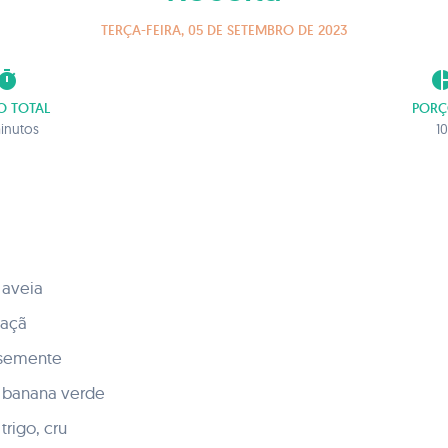
TERÇA-FEIRA, 05 DE SETEMBRO DE 2023
imer
pie_ch
O TOTAL
PORÇ
inutos
10
 aveia
maçã
 semente
e banana verde
rigo, cru