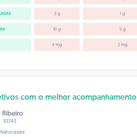
RADAS
2 g
1 g
TAR
10 g
5 g
4 mg
2 mg
bjetivos com o melhor acompanhamento
e Ribeiro
 · 10743
e Naturopata