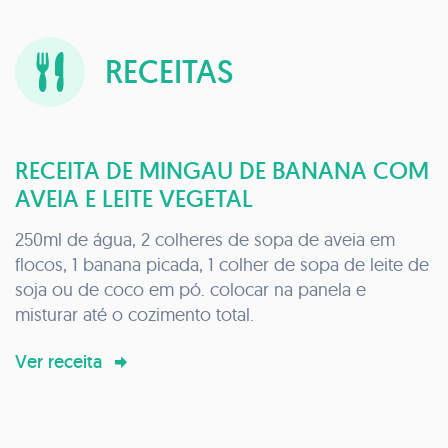
TERAPIAS INTEGRATIVAS E
COMPLEMENTARES. NOVAS PESQUISAS
CIENTÍFICAS DESENVOLVIDAS NA ÁREA
RECEITAS
DA FÍSICA QUÂNTICA ESTÃO
AUXILIANDO PACIENTE EM TODO
MUNDO MELHORAREM SUA
RECEITA DE MINGAU DE BANANA COM
CONDIÇÃO DE SAÚDE. TERAPIA
AVEIA E LEITE VEGETAL
ATRAVÉS DA BIORESSONÂNCIA: DE
ACORDO COM GALLE (2009), POR
250ml de água, 2 colheres de sopa de aveia em
CERCA DE 30 ANOS, A TERAPIA DE
flocos, 1 banana picada, 1 colher de sopa de leite de
BIORESSONÂNCIA TEM SIDO USADA
soja ou de coco em pó. colocar na panela e
PARA TRATAR CRIANÇAS QUE SOFREM
misturar até o cozimento total.
DE DOENÇAS ALÉRGICAS. RESSALTA
Ver receita
AINDA QUE, 9 ESTUDOS NÃO
CONTROLADOS COM 1050 PACIENTES,
E 3 ESTUDOS CONTROLADOS COM 537