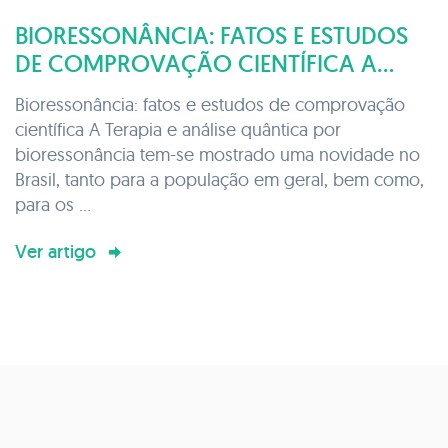
BIORESSONÂNCIA: FATOS E ESTUDOS
DE COMPROVAÇÃO CIENTÍFICA A
TERAPIA E ANÁLISE QUÂNTICA POR
Bioressonância: fatos e estudos de comprovação
BIORESSONÂNCIA TEM-SE MOSTRADO
científica A Terapia e análise quântica por
UMA NOVIDADE NO BRASIL, TANTO
bioressonância tem-se mostrado uma novidade no
PARA A POPULAÇÃO EM GERAL, BEM
Brasil, tanto para a população em geral, bem como,
COMO, PARA OS PROFISSIONAIS DA
para os ...
SAÚDE. NO ENTANTO, EM PAÍSES
Ver artigo
COMO PORTUGAL, RÚSSIA,
ALEMANHA, ESPANHA E SUÍÇA, A
BIORESSONÂNCIA JÁ É CONHECIDA E
PRATICADA HÁ MUITOS ANOS, TANTO
POR ADEPTOS DA MEDICINA
CONVENCIONAL, QUANTO POR
INÚMEROS PROFISSIONAIS DE