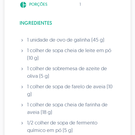
pie_chart
PORÇÕES
1
INGREDIENTES
1 unidade de ovo de galinha (45 g)
1 colher de sopa cheia de leite em pó
(10 g)
1 colher de sobremesa de azeite de
oliva (5 g)
1 colher de sopa de farelo de aveia (10
g)
1 colher de sopa cheia de farinha de
aveia (18 g)
1/2 colher de sopa de fermento
químico em pó (5 g)