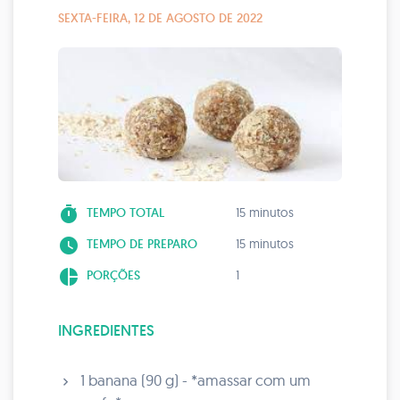
SEXTA-FEIRA, 12 DE AGOSTO DE 2022
timer
TEMPO TOTAL
15 minutos
watch_later
TEMPO DE PREPARO
15 minutos
pie_chart
PORÇÕES
1
INGREDIENTES
1 banana (90 g) - *amassar com um