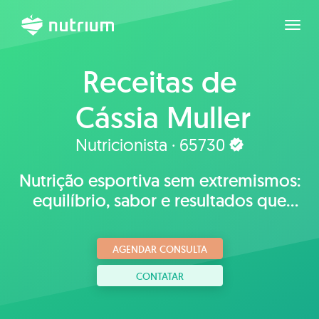
Expan
Receitas de
Cássia Muller
Nutricionista · 65730
Nutrição esportiva sem extremismos:
equilíbrio, sabor e resultados que
fazem sentido para você.
AGENDAR CONSULTA
CONTATAR