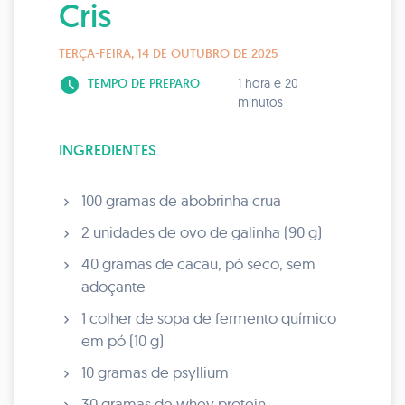
Cris
TERÇA-FEIRA, 14 DE OUTUBRO DE 2025
watch_later
TEMPO DE PREPARO
1 hora e 20
minutos
INGREDIENTES
100 gramas de abobrinha crua
2 unidades de ovo de galinha (90 g)
40 gramas de cacau, pó seco, sem
adoçante
1 colher de sopa de fermento químico
em pó (10 g)
10 gramas de psyllium
30 gramas de whey protein