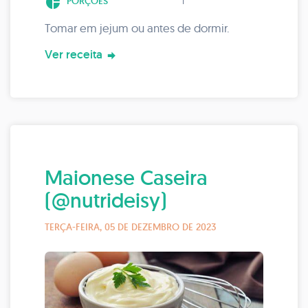
pie_chart
PORÇÕES
1
Tomar em jejum ou antes de dormir.
Ver receita
Maionese Caseira
(@nutrideisy)
TERÇA-FEIRA, 05 DE DEZEMBRO DE 2023