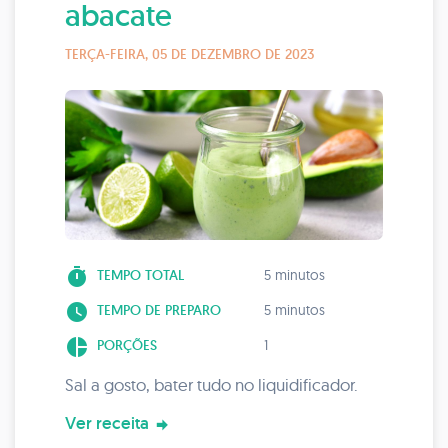
abacate
TERÇA-FEIRA, 05 DE DEZEMBRO DE 2023
timer
TEMPO TOTAL
5 minutos
watch_later
TEMPO DE PREPARO
5 minutos
pie_chart
PORÇÕES
1
Sal a gosto, bater tudo no liquidificador.
Ver receita