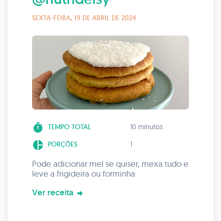
SEXTA-FEIRA, 19 DE ABRIL DE 2024
timer
TEMPO TOTAL
10 minutos
pie_chart
PORÇÕES
1
Pode adicionar mel se quiser, mexa tudo e
leve a frigideira ou forminha
Ver receita