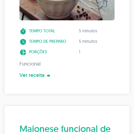
timer
TEMPO TOTAL
5 minutos
watch_later
TEMPO DE PREPARO
5 minutos
pie_chart
PORÇÕES
1
Funcional
Ver receita
Maionese funcional de