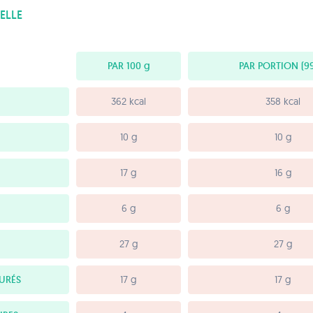
ELLE
PAR 100
g
PAR PORTION
(99
362 kcal
358 kcal
10 g
10 g
17 g
16 g
6 g
6 g
27 g
27 g
URÉS
17 g
17 g