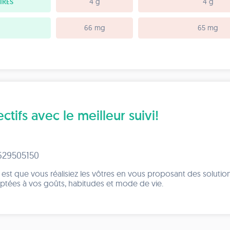
IRES
4 g
4 g
66 mg
65 mg
tifs avec le meilleur suivi!
 629505150
st que vous réalisiez les vôtres en vous proposant des solutio
aptées à vos goûts, habitudes et mode de vie.