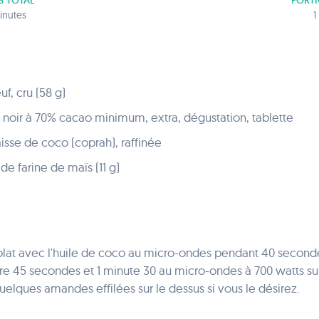
S TOTAL
PORT
inutes
1
f, cru (58 g)
noir à 70% cacao minimum, extra, dégustation, tablette
isse de coco (coprah), raffinée
de farine de maïs (11 g)
colat avec l'huile de coco au micro-ondes pendant 40 secondes
ntre 45 secondes et 1 minute 30 au micro-ondes à 700 watts su
uelques amandes effilées sur le dessus si vous le désirez.