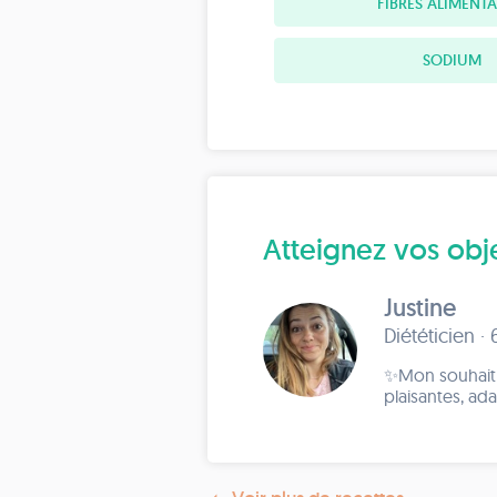
FIBRES ALIMENTA
SODIUM
Atteignez vos objec
Justine
Diététicien ·
✨Mon souhait e
plaisantes, ad