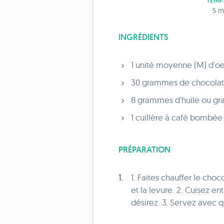
TEMP
5 m
INGRÉDIENTS
1 unité moyenne (M) d'oeu
30 grammes de chocolat 
8 grammes d'huile ou gra
1 cuillère à café bombée 
PRÉPARATION
1.
1. Faites chauffer le cho
et la levure. 2. Cuisez e
désirez. 3. Servez avec q