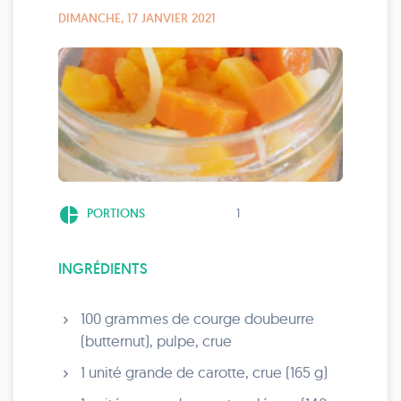
DIMANCHE, 17 JANVIER 2021
pie_chart
PORTIONS
1
INGRÉDIENTS
100 grammes de courge doubeurre
(butternut), pulpe, crue
1 unité grande de carotte, crue (165 g)