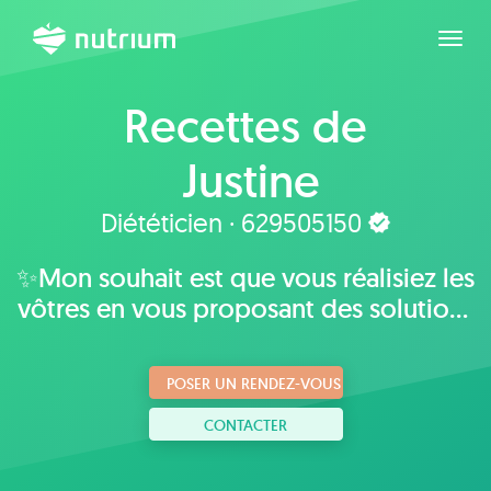
Agran
Recettes de
Justine
Diététicien · 629505150
✨Mon souhait est que vous réalisiez les
vôtres en vous proposant des solutions
plaisantes, adaptées à vos goûts,
habitudes et mode de vie.
POSER UN RENDEZ-VOUS
CONTACTER