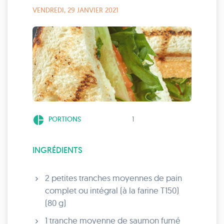
VENDREDI, 29 JANVIER 2021
pie_chart
PORTIONS
1
INGRÉDIENTS
2 petites tranches moyennes de pain
complet ou intégral (à la farine T150)
(80 g)
1 tranche moyenne de saumon fumé