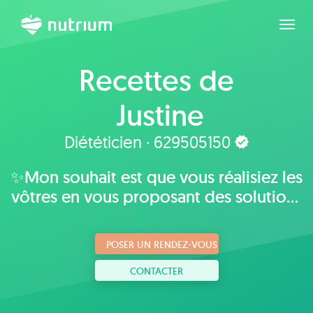
Agran
Recettes de
Justine
Diététicien · 629505150
✨Mon souhait est que vous réalisiez les
vôtres en vous proposant des solutions
plaisantes, adaptées à vos goûts,
habitudes et mode de vie.
POSER UN RENDEZ-VOUS
CONTACTER