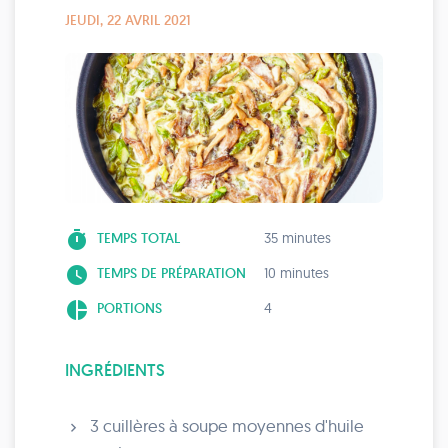
JEUDI, 22 AVRIL 2021
timer
TEMPS TOTAL
35 minutes
watch_later
TEMPS DE PRÉPARATION
10 minutes
pie_chart
PORTIONS
4
INGRÉDIENTS
3 cuillères à soupe moyennes d'huile