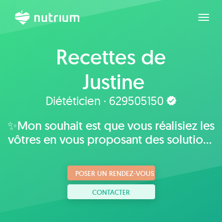
Agran
Recettes de
Justine
Diététicien · 629505150
✨Mon souhait est que vous réalisiez les
vôtres en vous proposant des solutions
plaisantes, adaptées à vos goûts,
habitudes et mode de vie.
POSER UN RENDEZ-VOUS
CONTACTER