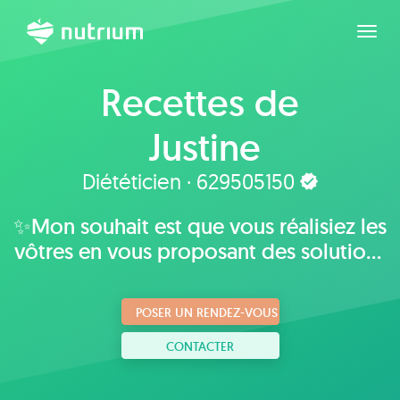
Agran
Recettes de
Justine
Diététicien · 629505150
✨Mon souhait est que vous réalisiez les
vôtres en vous proposant des solutions
plaisantes, adaptées à vos goûts,
habitudes et mode de vie.
POSER UN RENDEZ-VOUS
CONTACTER