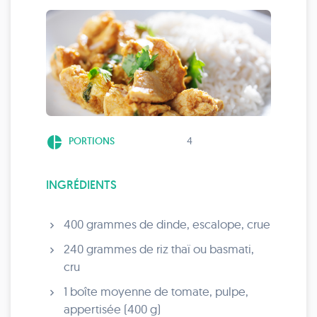
pie_chart
PORTIONS
4
INGRÉDIENTS
400 grammes de dinde, escalope, crue
240 grammes de riz thaï ou basmati,
cru
1 boîte moyenne de tomate, pulpe,
appertisée (400 g)