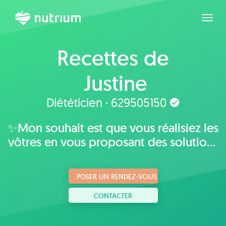
Agran
Recettes de
Justine
Diététicien · 629505150
✨Mon souhait est que vous réalisiez les
vôtres en vous proposant des solutions
plaisantes, adaptées à vos goûts,
habitudes et mode de vie.
POSER UN RENDEZ-VOUS
CONTACTER