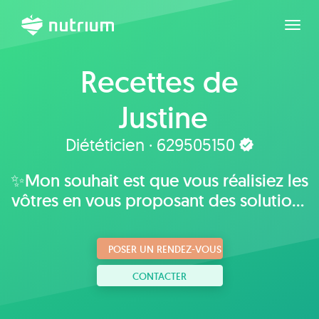
Agran
Recettes de
Justine
Diététicien · 629505150
✨Mon souhait est que vous réalisiez les
vôtres en vous proposant des solutions
plaisantes, adaptées à vos goûts,
habitudes et mode de vie.
POSER UN RENDEZ-VOUS
CONTACTER