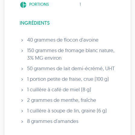
pie_chart
PORTIONS
1
INGRÉDIENTS
40 grammes de flocon d'avoine
150 grammes de fromage blanc nature,
3% MG environ
50 grammes de lait demi-écrémé, UHT
1 portion petite de fraise, crue (100 g)
1 cuillère à café de miel (8 g)
2 grammes de menthe, fraîche
1 cuillère à soupe de lin, graine (6 g)
8 grammes d'amandes