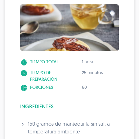
timer
TIEMPO TOTAL
1 hora
watch_later
TIEMPO DE
25 minutos
PREPARACIÓN
pie_chart
PORCIONES
60
INGREDIENTES
150 gramos de mantequilla sin sal, a
temperatura ambiente