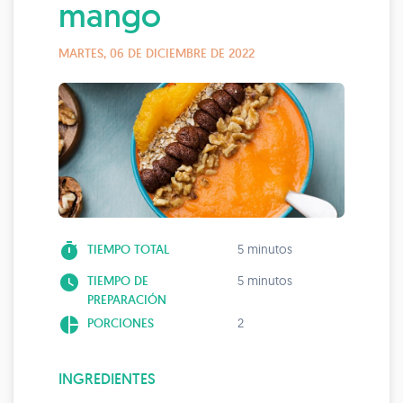
mango
MARTES, 06 DE DICIEMBRE DE 2022
timer
TIEMPO TOTAL
5 minutos
watch_later
TIEMPO DE
5 minutos
PREPARACIÓN
pie_chart
PORCIONES
2
INGREDIENTES