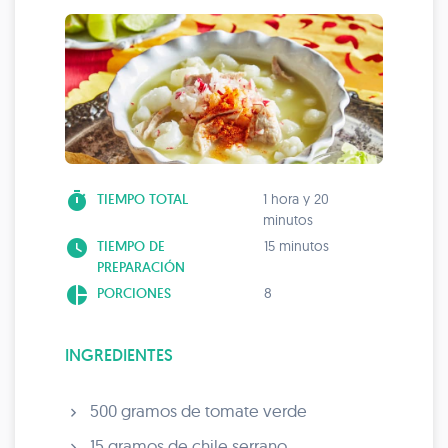
timer
TIEMPO TOTAL
1 hora y 20
minutos
watch_later
TIEMPO DE
15 minutos
PREPARACIÓN
pie_chart
PORCIONES
8
INGREDIENTES
500 gramos de tomate verde
15 gramos de chile serrano