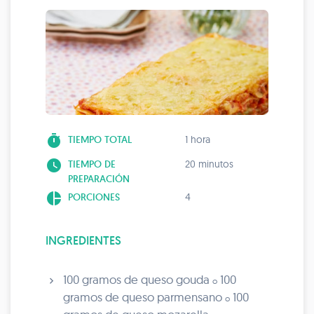
timer
TIEMPO TOTAL
1 hora
watch_later
TIEMPO DE
20 minutos
PREPARACIÓN
pie_chart
PORCIONES
4
INGREDIENTES
100 gramos de queso gouda
100
o
gramos de queso parmensano
100
o