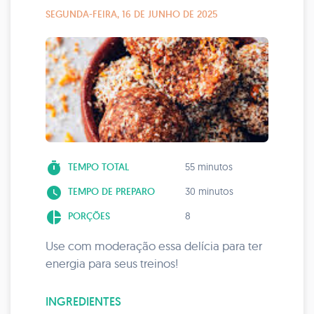
SEGUNDA-FEIRA, 16 DE JUNHO DE 2025
timer
TEMPO TOTAL
55 minutos
watch_later
TEMPO DE PREPARO
30 minutos
pie_chart
PORÇÕES
8
Use com moderação essa delícia para ter
energia para seus treinos!
INGREDIENTES