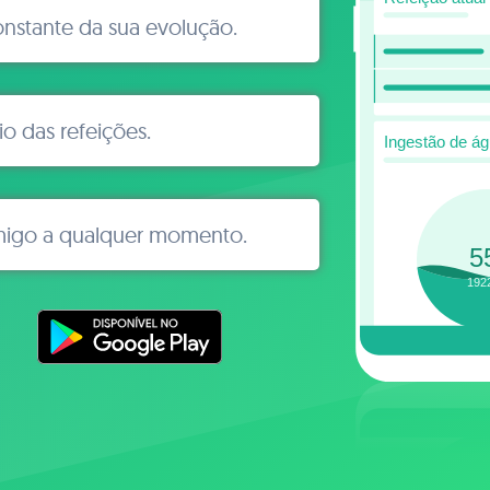
stante da sua evolução.
io das refeições.
migo a qualquer momento.