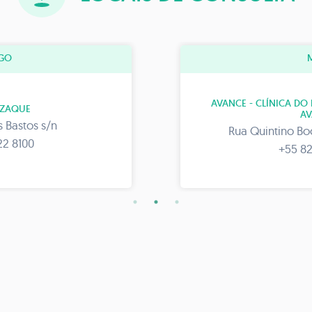
Ó
MAC
RECIMENTO E ESTÉTICA
HARMONY 
DA
R. Dr. José Afons
a, 559 - Pajuçara
+55 82
22 8100