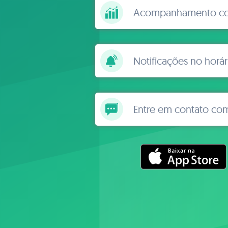
Acompanhamento con
Notificações no horár
Entre em contato co