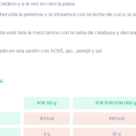
aldero y a la vez en otro la pasta.
ervida la pelamos y la trituramos con la leche de coco, la s
ta esté lista la mezclamos con la salsa de calabaza y deco
do en una sartén con AOVE, ajo , perejil y sal
AL
POR 100
g
POR PORCIÓN
(300 g
163 kcal
490 kcal
9 g
26 g