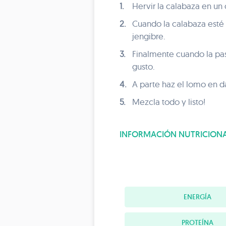
1.
Hervir la calabaza en un c
2.
Cuando la calabaza esté h
jengibre.
3.
Finalmente cuando la pas
gusto.
4.
A parte haz el lomo en da
5.
Mezcla todo y listo!
INFORMACIÓN NUTRICION
ENERGÍA
PROTEÍNA