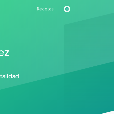
Recetas
ez
italidad