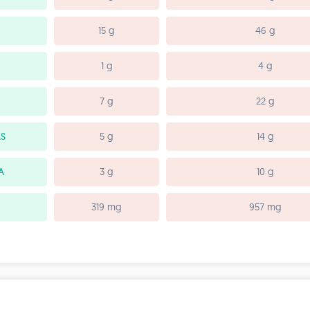
15 g
46 g
1 g
4 g
7 g
22 g
S
5 g
14 g
A
3 g
10 g
319 mg
957 mg