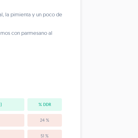
al, la pimienta y un poco de
ramos con parmesano al
)
% DDR
24 %
51 %