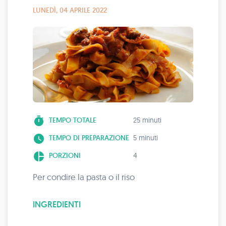
LUNEDÌ, 04 APRILE 2022
timer
TEMPO TOTALE
25 minuti
watch_later
TEMPO DI PREPARAZIONE
5 minuti
pie_chart
PORZIONI
4
Per condire la pasta o il riso
INGREDIENTI