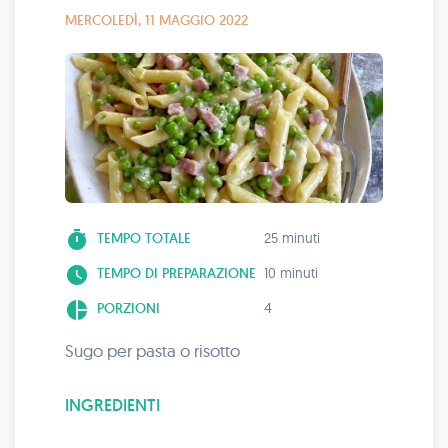
MERCOLEDÌ, 11 MAGGIO 2022
timer
TEMPO TOTALE
25 minuti
watch_later
TEMPO DI PREPARAZIONE
10 minuti
pie_chart
PORZIONI
4
Sugo per pasta o risotto
INGREDIENTI