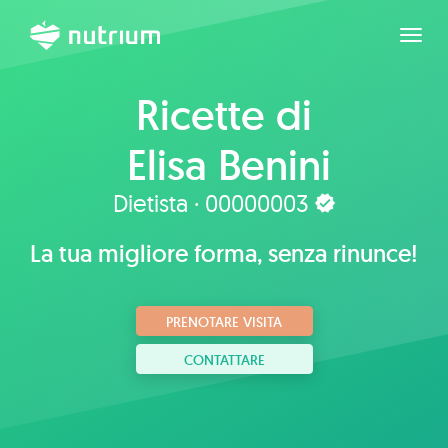
Espan
Ricette di
Elisa Benini
Dietista · 00000003
La tua migliore forma, senza rinunce!
PRENOTARE VISITA
CONTATTARE