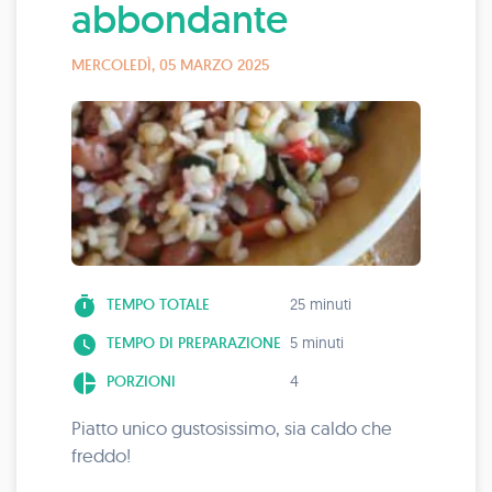
abbondante
MERCOLEDÌ, 05 MARZO 2025
timer
TEMPO TOTALE
25 minuti
watch_later
TEMPO DI PREPARAZIONE
5 minuti
pie_chart
PORZIONI
4
Piatto unico gustosissimo, sia caldo che
freddo!