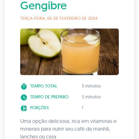
Gengibre
TERÇA-FEIRA, 06 DE FEVEREIRO DE 2024
timer
TEMPO TOTAL
5 minutos
watch_later
TEMPO DE PREPARO
5 minutos
pie_chart
PORÇÕES
1
Uma opção deliciosa, rica em vitaminas e
minerais para nutrir seu café da manhã,
lanches ou ceia.