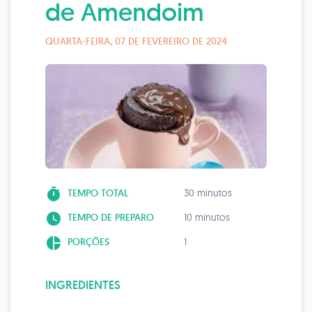
de Amendoim
QUARTA-FEIRA, 07 DE FEVEREIRO DE 2024
timer
TEMPO TOTAL
30 minutos
watch_later
TEMPO DE PREPARO
10 minutos
pie_chart
PORÇÕES
1
INGREDIENTES