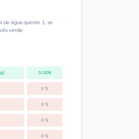
 de água quente. E, se
olis verde.
 g)
% DDR
0 %
0 %
0 %
0 %