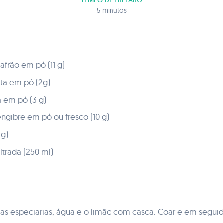
TEMPO DE PREPARO
5 minutos
afrão em pó (11 g)
nta em pó (2g)
a em pó (3 g)
ngibre em pó ou fresco (10 g)
 g)
ltrada (250 ml)
or as especiarias, água e o limão com casca. Coar e em seg