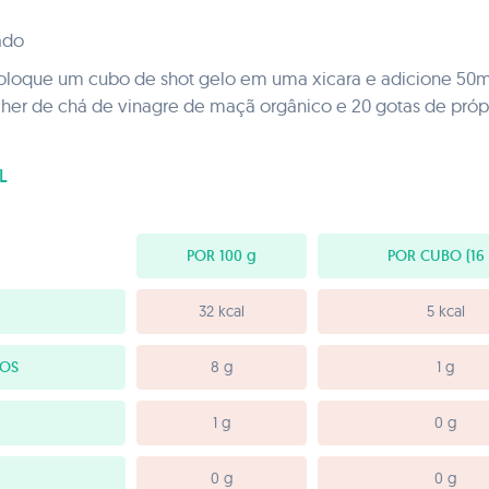
ado
coloque um cubo de shot gelo em uma xicara e adicione 50ml
lher de chá de vinagre de maçã orgânico e 20 gotas de próp
L
POR 100
g
POR CUBO
(16
32 kcal
5 kcal
OS
8 g
1 g
1 g
0 g
0 g
0 g