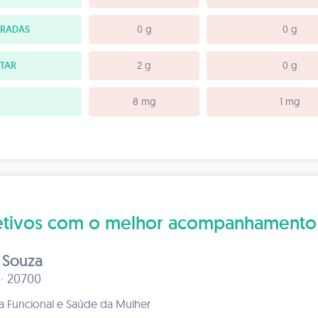
URADAS
0 g
0 g
NTAR
2 g
0 g
8 mg
1 mg
bjetivos com o melhor acompanhamento
 Souza
 · 20700
ca Funcional e Saúde da Mulher