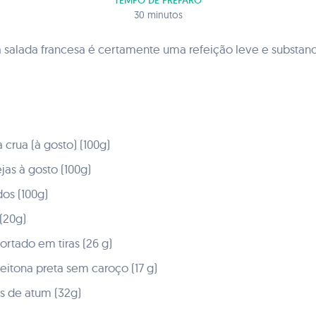
TEMPO DE PREPARO
30 minutos
 salada francesa é certamente uma refeição leve e substan
 crua (à gosto) (100g)
jas à gosto (100g)
os (100g)
(20g)
rtado em tiras (26 g)
eitona preta sem caroço (17 g)
s de atum (32g)