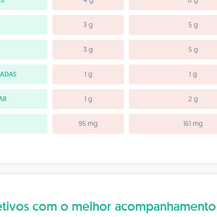
S
4 g
6 g
3 g
5 g
3 g
5 g
RADAS
1 g
1 g
AR
1 g
2 g
95 mg
161 mg
bjetivos com o melhor acompanhamento