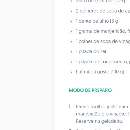
Suco de 1/2 limão (12 g)
2 colheres de sopa de aze
1 dente de alho (3 g)
1 grama de manjericão, f
1 colher de sopa de vinag
1 pitada de sal
1 pitada de condimento, 
Palmito à gosto (100 g)
MODO DE PREPARO
1.
Para o molho, junte num 
manjericão e o vinagre.
Reserve na geladeira.