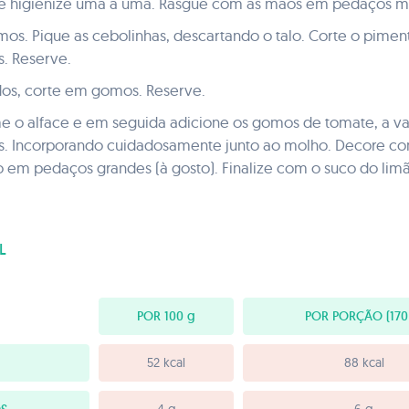
ce e higienize uma a uma. Rasgue com as mãos em pedaços m
os. Pique as cebolinhas, descartando o talo. Corte o pimen
. Reserve.
os, corte em gomos. Reserve.
e o alface e em seguida adicione os gomos de tomate, a va
s. Incorporando cuidadosamente junto ao molho. Decore com
 em pedaços grandes (à gosto). Finalize com o suco do limão
L
POR 100
g
POR PORÇÃO
(170
52 kcal
88 kcal