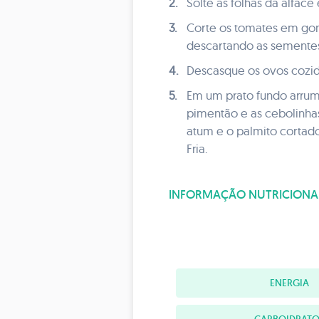
2.
Solte as folhas da alfa
3.
Corte os tomates em gom
descartando as sementes
4.
Descasque os ovos cozid
5.
Em um prato fundo arrum
pimentão e as cebolinha
atum e o palmito cortado
Fria.
INFORMAÇÃO NUTRICIONA
ENERGIA