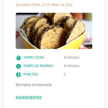
SEGUNDA-FEIRA, 27 DE MAIO DE 2019
timer
TEMPO TOTAL
15 minutos
watch_later
TEMPO DE PREPARO
15 minutos
pie_chart
PORÇÕES
5
Berinjela empanada
INGREDIENTES