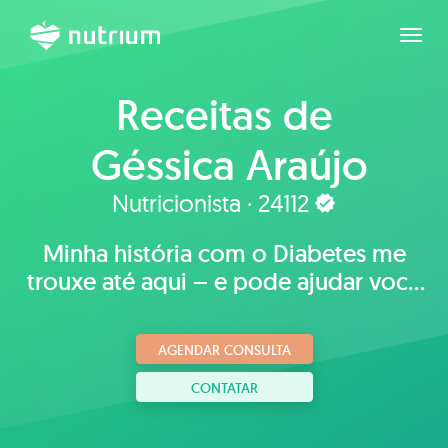
Expan
Receitas de
Géssica Araújo
Nutricionista · 24112
Minha história com o Diabetes me
trouxe até aqui – e pode ajudar você
também!
AGENDAR CONSULTA
CONTATAR