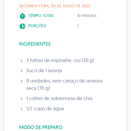
SEGUNDA-FEIRA, 04 DE JULHO DE 2022
timer
TEMPO TOTAL
10 minutos
pie_chart
PORÇÕES
1
INGREDIENTES
3 folhas de espinafre, cru (30 g)
Suco de 1 laranja
8 unidades, sem caroço de ameixa
seca (76 g)
1 colher de sobremesa de chia
1/2 copo de água
MODO DE PREPARO