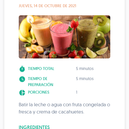
JUEVES, 14 DE OCTUBRE DE 2021
timer
TIEMPO TOTAL
5 minutos
watch_later
TIEMPO DE
5 minutos
PREPARACIÓN
pie_chart
PORCIONES
1
Batir la leche o agua con fruta congelada o
fresca y crema de cacahuetes.
INGREDIENTES