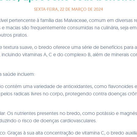
SEXTA-FEIRA, 22 DE MARÇO DE 2024
vel pertencente à família das Malvaceae, comum em diversas reg
 e macias são frequentemente consumidas na culinária, seja em
tros pratos.
 textura suave, o bredo oferece uma série de benefícios para a
s, incluindo vitaminas A, C e do complexo B, além de minerais co
a saúde incluem:
do contém uma variedade de antioxidantes, como flavonoides e
elos radicais livres no corpo, protegendo contra doenças crô
ar: Os nutrientes presentes no bredo, como potássio e magnési
reduzindo o risco de doenças cardiovasculares.
co: Graças à sua alta concentração de vitamina C, o bredo auxil