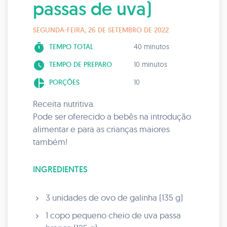
passas de uva)
SEGUNDA-FEIRA, 26 DE SETEMBRO DE 2022
timer
TEMPO TOTAL
40 minutos
watch_later
TEMPO DE PREPARO
10 minutos
pie_chart
PORÇÕES
10
Receita nutritiva.
Pode ser oferecido a bebês na introdução
alimentar e para as crianças maiores
também!
INGREDIENTES
3 unidades de ovo de galinha (135 g)
1 copo pequeno cheio de uva passa